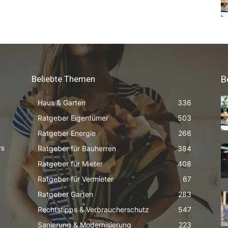
Beliebte Themen
B
Haus & Garten
336
Ratgeber Eigentümer
503
Ratgeber Energie
266
Ratgeber für Bauherren
384
rs
Ratgeber für Mieter
408
Ratgeber für Vermieter
67
Ratgeber Garten
283
Rechtstipps & Verbraucherschutz
547
Sanierung & Modernisierung
223