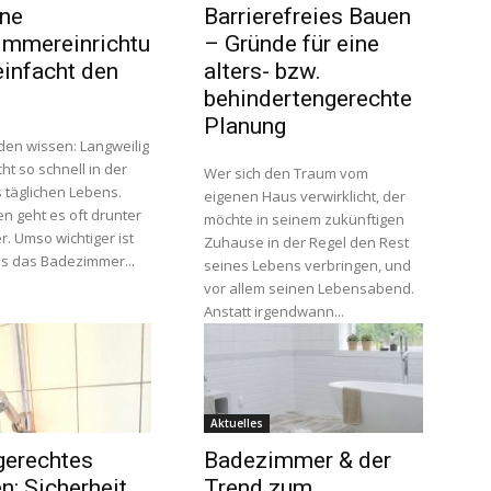
ne
Barrierefreies Bauen
immereinrichtu
– Gründe für eine
einfacht den
alters- bzw.
behindertengerechte
Planung
den wissen: Langweilig
cht so schnell in der
Wer sich den Traum vom
 täglichen Lebens.
eigenen Haus verwirklicht, der
n geht es oft drunter
möchte in seinem zukünftigen
. Umso wichtiger ist
Zuhause in der Regel den Rest
ss das Badezimmer...
seines Lebens verbringen, und
vor allem seinen Lebensabend.
Anstatt irgendwann...
Aktuelles
gerechtes
Badezimmer & der
: Sicherheit
Trend zum