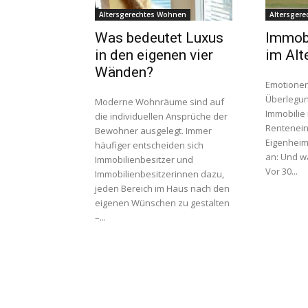
Altersgerechtes Wohnen
Altersger
Was bedeutet Luxus
Immobi
in den eigenen vier
im Alt
Wänden?
Emotionen
Überlegun
Moderne Wohnräume sind auf
Immobilie im Alte
die individuellen Ansprüche der
Renteneinr
Bewohner ausgelegt. Immer
Eigenheim 
häufiger entscheiden sich
an: Und wa
Immobilienbesitzer und
Vor 30...
Immobilienbesitzerinnen dazu,
jeden Bereich im Haus nach den
eigenen Wünschen zu gestalten
–...