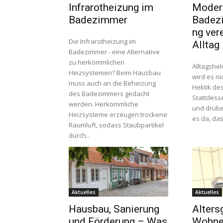
Infrarotheizung im
Moder
Badezimmer
Badez
ng ver
Die Infrarotheizung im
Alltag
Badezimmer - eine Alternative
zu herkömmlichen
Alltagshel
Heizsystemen? Beim Hausbau
wird es ni
muss auch an die Beheizung
Hektik des
des Badezimmers gedacht
Stattdesse
werden. Herkömmliche
und drüber
Heizsysteme erzeugen trockene
es da, da
Raumluft, sodass Staubpartikel
durch...
Aktuelles
Aktuelles
Hausbau, Sanierung
Alters
und Förderung – Was
Wohnen