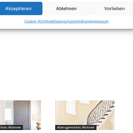
e Behörden und all die
äume...
Akzeptieren
Ablehnen
Vorlieben
Cookie-Richtlinie
Datenschutzerklärung
impressum
echtes Wohnen
Altersgerechtes Wohnen