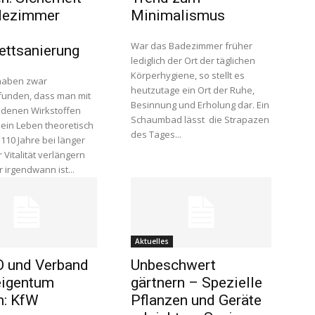
dezimmer
Minimalismus
War das Badezimmer früher
ttsanierung
lediglich der Ort der täglichen
Körperhygiene, so stellt es
haben zwar
heutzutage ein Ort der Ruhe,
unden, dass man mit
Besinnung und Erholung dar. Ein
denen Wirkstoffen
Schaumbad lässt die Strapazen
ein Leben theoretisch
des Tages...
 110 Jahre bei länger
 Vitalität verlängern
 irgendwann ist...
Aktuelles
 und Verband
Unbeschwert
igentum
gärtnern – Spezielle
n: KfW
Pflanzen und Geräte