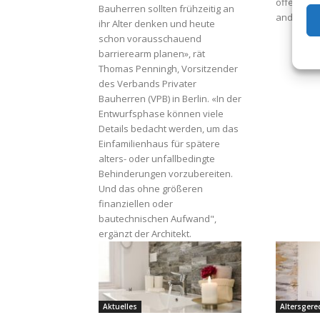
öffentlich
Bauherren sollten frühzeitig an
anderen R
ihr Alter denken und heute
schon vorausschauend
barrierearm planen», rät
Thomas Penningh, Vorsitzender
des Verbands Privater
Bauherren (VPB) in Berlin. «In der
Entwurfsphase können viele
Details bedacht werden, um das
Einfamilienhaus für spätere
alters- oder unfallbedingte
Behinderungen vorzubereiten.
Und das ohne größeren
finanziellen oder
bautechnischen Aufwand",
ergänzt der Architekt.
Aktuelles
Altersger