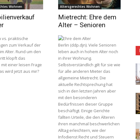
echtes Wohnen
Altersgerechtes Wohnen
lienverkauf
Mietrecht: Ehre dem
er
Alter – Senioren
 vs. praktische
gen zum Verkauf der
Berlin (ddp.djn). Viele Senioren
r. Rund um den
leben auch in hohem Alter noch
itt klopft das
in ihrer Wohnung.
mit einer leisen Frage
Selbstverständlich gilt für sie wie
s wird jetzt aus mir?
für alle anderen Mieter das
allgemeine Mietrecht. Die
aktuelle Rechtsprechung hat
sich in den letzten Jahren aber
mit den besonderen
Bedürfnissen dieser Gruppe
beschäftigt. Einige Gerichte
fällten Urteile, die den Älteren
ihren manchmal beschwerlichen
Alltag erleichtern, wie der
Infodienst Recht und Steuern