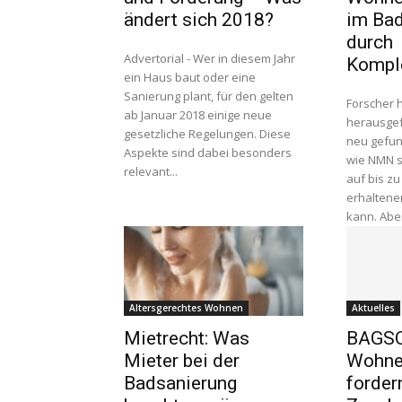
ändert sich 2018?
im Ba
durch
Advertorial - Wer in diesem Jahr
Komple
ein Haus baut oder eine
Sanierung plant, für den gelten
Forscher 
ab Januar 2018 einige neue
herausgef
gesetzliche Regelungen. Diese
neu gefun
Aspekte sind dabei besonders
wie NMN s
relevant...
auf bis zu
erhaltener
kann. Aber
Altersgerechtes Wohnen
Aktuelles
Mietrecht: Was
BAGSO
Mieter bei der
Wohne
Badsanierung
forder