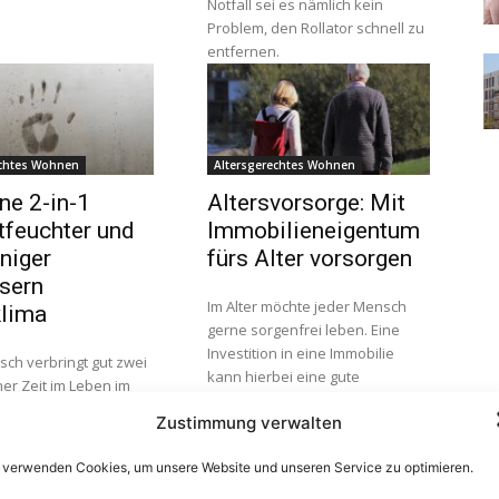
Notfall sei es nämlich kein
Problem, den Rollator schnell zu
entfernen.
echtes Wohnen
Altersgerechtes Wohnen
e 2-in-1
Altersvorsorge: Mit
tfeuchter und
Immobilieneigentum
iniger
fürs Alter vorsorgen
sern
Im Alter möchte jeder Mensch
lima
gerne sorgenfrei leben. Eine
Investition in eine Immobilie
sch verbringt gut zwei
kann hierbei eine gute
iner Zeit im Leben im
Möglichkeit sein. Durch die
on Räumlichkeiten. Die
Zustimmung verwalten
niedrigen Zinsen für Sparer seit
hnung, die
vielen Jahren gibt es immer
elle, Krankenhäuser,
 verwenden Cookies, um unsere Website und unseren Service zu optimieren.
weniger...
er, Supermarkt,