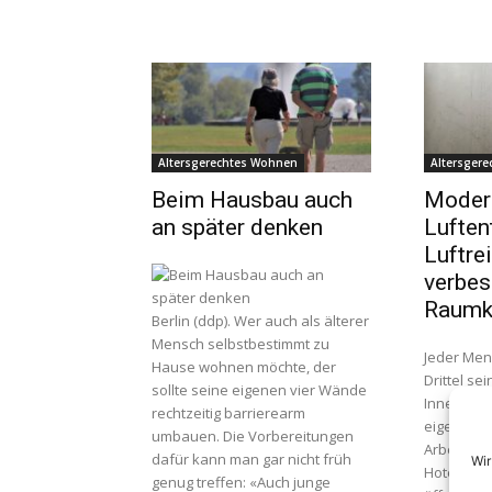
Altersgerechtes Wohnen
Altersger
Beim Hausbau auch
Modern
an später denken
Luften
Luftre
verbes
Raumk
Berlin (ddp). Wer auch als älterer
Mensch selbstbestimmt zu
Jeder Men
Hause wohnen möchte, der
Drittel se
sollte seine eigenen vier Wände
Inneren v
rechtzeitig barrierearm
eigene Wo
umbauen. Die Vorbereitungen
Arbeitsst
dafür kann man gar nicht früh
Wir
Hotelzimm
genug treffen: «Auch junge