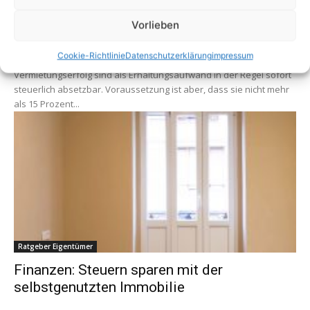
Rechtstipp: Steuerfalle bei umfassenden
Vorlieben
Umbauten
Cookie-Richtlinie
Datenschutzerklärung
impressum
Investitionen in eine Immobilie oder Wohnung für einen besseren
Vermietungserfolg sind als Erhaltungsaufwand in der Regel sofort
steuerlich absetzbar. Voraussetzung ist aber, dass sie nicht mehr
als 15 Prozent...
Ratgeber Eigentümer
Finanzen: Steuern sparen mit der
selbstgenutzten Immobilie