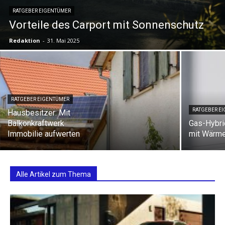
RATGEBER EIGENTÜMER
Vorteile des Carport mit Sonnenschutz
Redaktion
-
31. Mai 2025
RATGEBER EIGENTÜMER
RATGEBER E
Hausbesitzer: Mit
Balkonkraftwerk
Gas-Hybri
Immobilie aufwerten
mit Wärm
Alle Artikel zum Thema