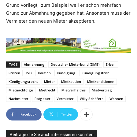
Grund vorliegt, zum Beispiel weil er schon mehrfach
Grund zur Abmahnung gegeben hat. Ansonsten muss der
Vermieter den neuen Mieter akzeptieren.
TAGS
Abmahnung
Deutscher Mieterbund (DMB)
Erben
Fristen
IVD
Kaution
Kündigung
Kündigungsfrist
Kündigungsrecht
Mieter
Mietkaution
Mietkonditionen
Mietnachfolge
Mietrecht
Mietverhältnis
Mietvertrag
Nachmieter
Ratgeber
Vermieter
Willy Schäfers
Wohnen
Facebook
Twitter
Beiträge die Sie auch interessieren könnten