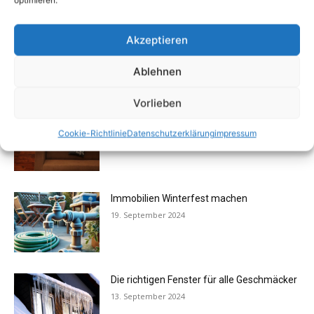
optimieren.
Altersgerechtes Wohnen schon heute
Akzeptieren
planen und von Anfang an nutzen
31. Dezember 2024
Ablehnen
Vorlieben
Minimalismus im Alltag
Cookie-Richtlinie
Datenschutzerklärung
impressum
25. September 2024
Immobilien Winterfest machen
19. September 2024
Die richtigen Fenster für alle Geschmäcker
13. September 2024