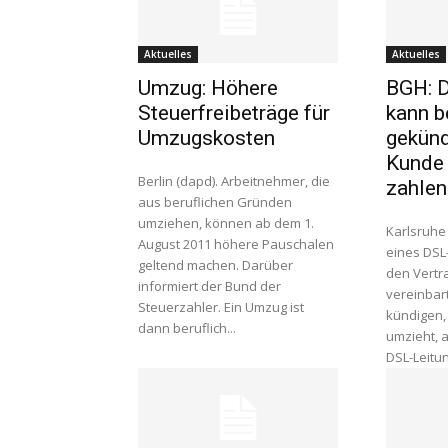
Aktuelles
Aktuelles
Umzug: Höhere
BGH: D
Steuerfreibeträge für
kann b
Umzugskosten
gekünd
Kunde
Berlin (dapd). Arbeitnehmer, die
zahlen
aus beruflichen Gründen
umziehen, können ab dem 1.
Karlsruhe
August 2011 höhere Pauschalen
eines DSL
geltend machen. Darüber
den Vertr
informiert der Bund der
vereinbart
Steuerzahler. Ein Umzug ist
kündigen,
dann beruflich...
umzieht, 
DSL-Leitun