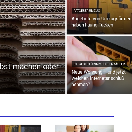
RATGEBER UMZUG
Angebote von Umzugsfirmen
haben häufig Tücken
lbst machen oder
RATGEBER FÜR IMMOBILIENKÄUFER
Neue Wohnung – und jetzt,
welchen Internetanschluß
nehmen?