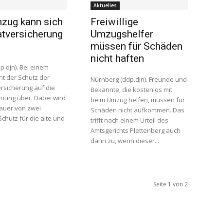
Aktuelles
zug kann sich
Freiwillige
tversicherung
Umzugshelfer
n
müssen für Schäden
nicht haften
p.djn). Bei einem
t der Schutz der
Nürnberg (ddp.djn). Freunde und
rsicherung auf die
Bekannte, die kostenlos mit
ung über. Dabei wird
beim Umzug helfen, müssen für
Dauer von zwei
Schäden nicht aufkommen. Das
chutz für die alte und
trifft nach einem Urteil des
Amtsgerichts Plettenberg auch
dann zu, wenn dieser...
Seite 1 von 2