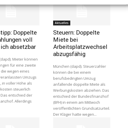
Aktuelles
tipp: Doppelte
Steuern: Doppelte
hlungen voll
Miete bei
lich absetzbar
Arbeitsplatzwechsel
abzugsfähig
dapd). Mieter können
gen für eine zweite
München (dapd). Steuerzahler
die wegen eines
können die bei einem
 veranlassten Umzugs
berufsbedingten Umzug
 in voller Höhe als
anfallende doppelte Miete als
osten steuerlich
Werbungskosten abziehen. Das
 Das entschied der
entschied der Bundesfinanzhof
anzhof. Allerdings
(BFH) in einem am Mittwoch
veröffentlichten Grundsatzurteil.
Der Kläger hatte wegen...