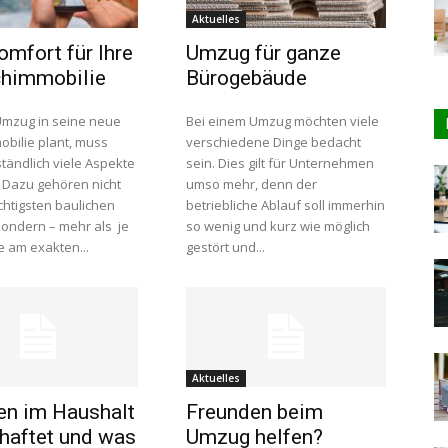
Aktuelles
mfort für Ihre
Umzug für ganze
himmobilie
Bürogebäude
mzug in seine neue
Bei einem Umzug möchten viele
bilie plant, muss
verschiedene Dinge bedacht
tändlich viele Aspekte
sein. Dies gilt für Unternehmen
 Dazu gehören nicht
umso mehr, denn der
chtigsten baulichen
betriebliche Ablauf soll immerhin
sondern – mehr als je
so wenig und kurz wie möglich
e am exakten...
gestört und...
Aktuelles
en im Haushalt
Freunden beim
haftet und was
Umzug helfen?