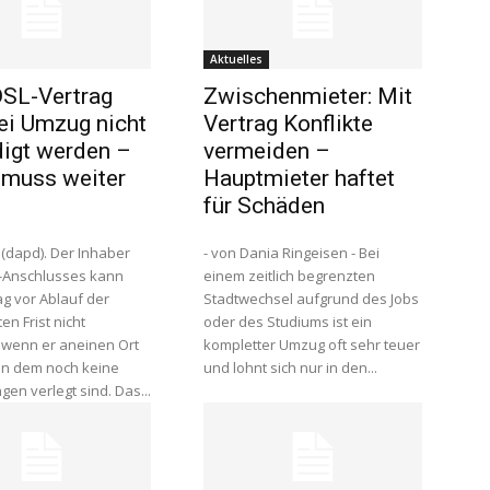
Aktuelles
SL-Vertrag
Zwischenmieter: Mit
ei Umzug nicht
Vertrag Konflikte
igt werden –
vermeiden –
 muss weiter
Hauptmieter haftet
für Schäden
 (dapd). Der Inhaber
- von Dania Ringeisen - Bei
-Anschlusses kann
einem zeitlich begrenzten
ag vor Ablauf der
Stadtwechsel aufgrund des Jobs
en Frist nicht
oder des Studiums ist ein
 wenn er aneinen Ort
kompletter Umzug oft sehr teuer
an dem noch keine
und lohnt sich nur in den...
gen verlegt sind. Das...