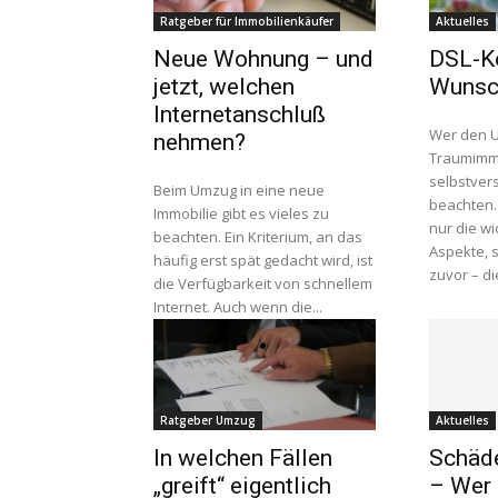
Ratgeber für Immobilienkäufer
Aktuelles
Neue Wohnung – und
DSL-Ko
jetzt, welchen
Wunsc
Internetanschluß
Wer den U
nehmen?
Traumimmo
selbstvers
Beim Umzug in eine neue
beachten.
Immobilie gibt es vieles zu
nur die wi
beachten. Ein Kriterium, an das
Aspekte, 
häufig erst spät gedacht wird, ist
zuvor – di
die Verfügbarkeit von schnellem
Internet. Auch wenn die...
Ratgeber Umzug
Aktuelles
In welchen Fällen
Schäd
„greift“ eigentlich
– Wer 