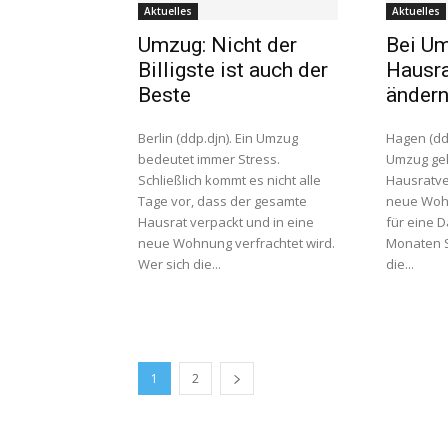
Aktuelles
Aktuelles
Umzug: Nicht der
Bei Um
Billigste ist auch der
Hausra
Beste
änder
Berlin (ddp.djn). Ein Umzug
Hagen (dd
bedeutet immer Stress.
Umzug geh
Schließlich kommt es nicht alle
Hausratve
Tage vor, dass der gesamte
neue Wohn
Hausrat verpackt und in eine
für eine 
neue Wohnung verfrachtet wird.
Monaten S
Wer sich die...
die...
1
2