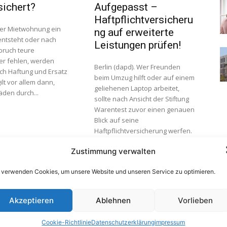
sichert?
Aufgepasst –
Haftpflichtversicheru
er Mietwohnung ein
ng auf erweiterte
ntsteht oder nach
Leistungen prüfen!
bruch teure
er fehlen, werden
Berlin (dapd). Wer Freunden
ch Haftung und Ersatz
beim Umzug hilft oder auf einem
gilt vor allem dann,
geliehenen Laptop arbeitet,
den durch...
sollte nach Ansicht der Stiftung
Warentest zuvor einen genauen
Blick auf seine
Haftpflichtversicherung werfen.
Denn nicht jede Versicherung
Zustimmung verwalten
zahle, wenn der Versicherte
beim Umzug den Fernseher des
 verwenden Cookies, um unsere Website und unseren Service zu optimieren.
Freundes beschädige oder
versehentlich Kaffee auf einem
geliehenen Computer
Akzeptieren
Ablehnen
Vorlieben
verschütte, berichtet die
Zeitschrift "Finanztest" in ih
Cookie-Richtlinie
Datenschutzerklärung
impressum