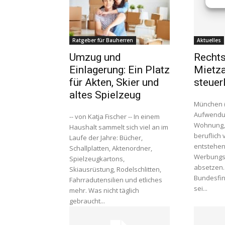
Ratgeber für Bauherren
Aktuelles
Umzug und
Rechts
Einlagerung: Ein Platz
Mietza
für Akten, Skier und
steuer
altes Spielzeug
München (
Aufwendun
-- von Katja Fischer -- In einem
Wohnung, 
Haushalt sammelt sich viel an im
beruflich
Laufe der Jahre: Bücher,
entstehen,
Schallplatten, Aktenordner,
Werbungsk
Spielzeugkartons,
absetzen.
Skiausrüstung, Rodelschlitten,
Bundesfin
Fahrradutensilien und etliches
sei...
mehr. Was nicht täglich
gebraucht...