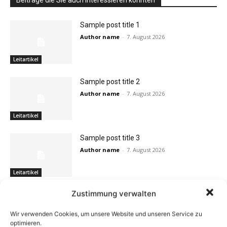
Beiträge die Sie auch interessieren könnten
Sample post title 1
Author name
-
7. August 2026
Leitartikel
Sample post title 2
Author name
-
7. August 2026
Leitartikel
Sample post title 3
Author name
-
7. August 2026
Leitartikel
Zustimmung verwalten
Wir verwenden Cookies, um unsere Website und unseren Service zu
optimieren.
BELIEBTE BEITRÄGE