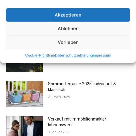
Flexibilität im Alltag: Moderne
Akzeptieren
Kommunikationswege
7. Juli 2026
Ablehnen
Vorlieben
Vorteile des Carport mit Sonnenschutz
Cookie-Richtlinie
Datenschutzerklärung
impressum
31. Mai 2025
Sommerterrasse 2025: Individuell &
klassisch
29. März 2025
Verkauf mit Immobilienmakler
lohnenswert
9. Januar 2025