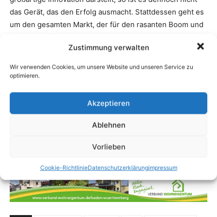
das Gerät, das den Erfolg ausmacht. Stattdessen geht es
um den gesamten Markt, der für den rasanten Boom und
den großartigen Trend sorgt.
Zustimmung verwalten
Das Ziel ist es stets, die individuellen Nutzer-Bedürfnisse
Wir verwenden Cookies, um unsere Website und unseren Service zu
und auch die einfache Bedienung in den Mittelpunkt zu
optimieren.
stellen. So führt nicht eine einzelne Anwendung oder ein
einziges Gerät zum Erfolg, sondern eine große Auswahl
Akzeptieren
an Geräten, Technologien, Systemen und auch
Ablehnen
Applikationen, die kombiniert und vernetzt funktionieren
– dabei einfach zu steuern sind und den Komfort und das
Vorlieben
Ergebnis für den Nutzer in den Mittelpunkt stellen.
Cookie-Richtlinie
Datenschutzerklärung
impressum