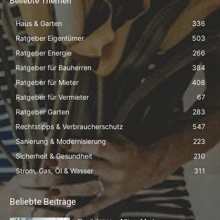
Beliebte Themen
Haus & Garten
336
Ratgeber Eigentümer
503
Ratgeber Energie
266
Ratgeber für Bauherren
384
Ratgeber für Mieter
408
Ratgeber für Vermieter
67
Ratgeber Garten
283
Rechtstipps & Verbraucherschutz
547
Sanierung & Modernisierung
223
Sicherheit & Gesundheit
210
Strom, Gas, Öl & Wasser
311
Beliebte Beiträge