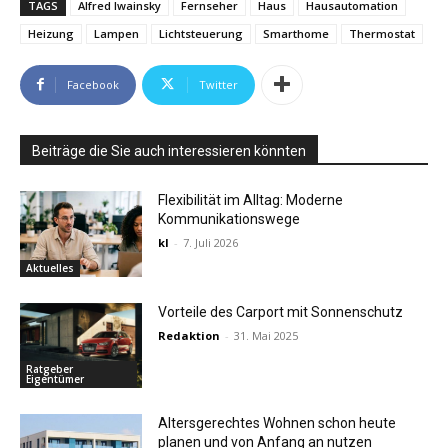
TAGS
Alfred Iwainsky
Fernseher
Haus
Hausautomation
Heizung
Lampen
Lichtsteuerung
Smarthome
Thermostat
Facebook
Twitter
Beiträge die Sie auch interessieren könnten
Flexibilität im Alltag: Moderne
Kommunikationswege
kl
-
7. Juli 2026
Aktuelles
Vorteile des Carport mit Sonnenschutz
Redaktion
-
31. Mai 2025
Ratgeber
Eigentümer
Altersgerechtes Wohnen schon heute
planen und von Anfang an nutzen