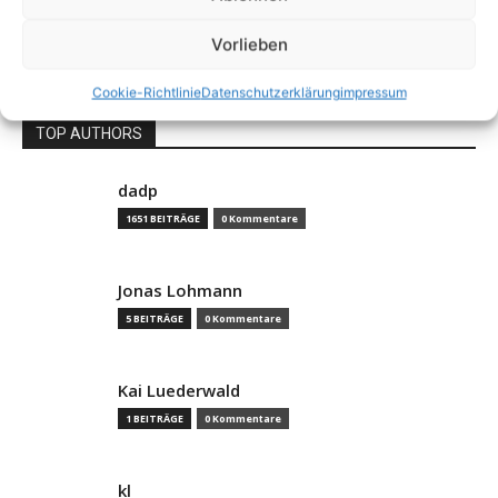
1
2
3
Vorlieben
Cookie-Richtlinie
Datenschutzerklärung
impressum
TOP AUTHORS
dadp
1651 BEITRÄGE
0 Kommentare
Jonas Lohmann
5 BEITRÄGE
0 Kommentare
Kai Luederwald
1 BEITRÄGE
0 Kommentare
kl