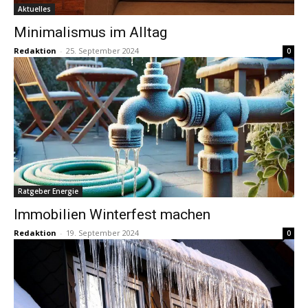
Aktuelles
Minimalismus im Alltag
Redaktion
-
25. September 2024
0
Ratgeber Energie
Immobilien Winterfest machen
Redaktion
-
19. September 2024
0