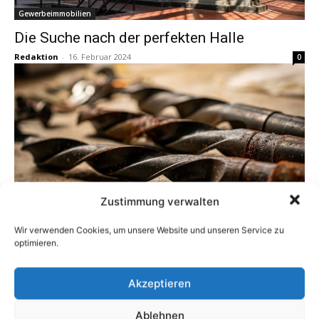
Gewerbeimmobilien
Die Suche nach der perfekten Halle
Redaktion
-
16. Februar 2024
0
Zustimmung verwalten
Ratgeber Haushalt
Kleben ist das neue Bohren: Kann man
Wir verwenden Cookies, um unsere Website und unseren Service zu
Löcher in Wand vermeiden?
optimieren.
Redaktion
-
10. November 2023
0
Akzeptieren
Ablehnen