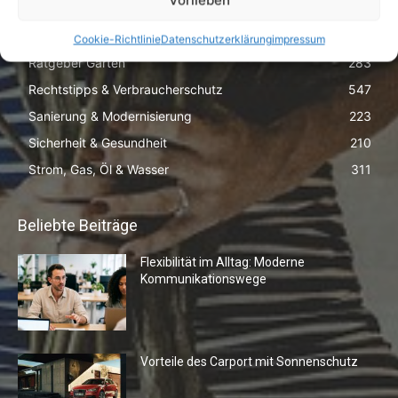
Vorlieben
Ratgeber für Mieter
408
Ratgeber für Vermieter
67
Cookie-Richtlinie
Datenschutzerklärung
impressum
Ratgeber Garten
283
Rechtstipps & Verbraucherschutz
547
Sanierung & Modernisierung
223
Sicherheit & Gesundheit
210
Strom, Gas, Öl & Wasser
311
Beliebte Beiträge
Flexibilität im Alltag: Moderne
Kommunikationswege
Vorteile des Carport mit Sonnenschutz