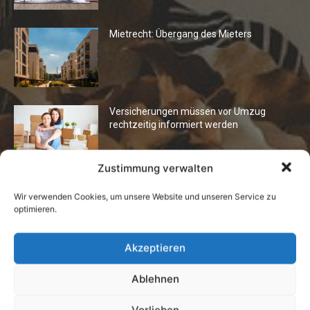
Mietrecht: Übergang des Mieters
Versicherungen müssen vor Umzug
rechtzeitig informiert werden
Zustimmung verwalten
Wir verwenden Cookies, um unsere Website und unseren Service zu
Beliebte Themen
optimieren.
Haus & Garten
336
Akzeptieren
Ratgeber Eigentümer
503
Ratgeber Energie
266
Ablehnen
Ratgeber für Bauherren
384