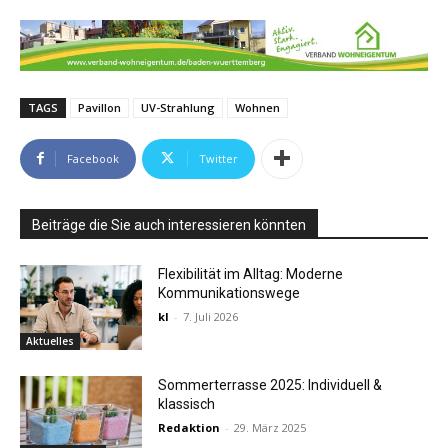
TAGS
Pavillon
UV-Strahlung
Wohnen
Facebook
Twitter
Beiträge die Sie auch interessieren könnten
Flexibilität im Alltag: Moderne
Kommunikationswege
kl
-
7. Juli 2026
Aktuelles
Sommerterrasse 2025: Individuell &
klassisch
Redaktion
-
29. März 2025