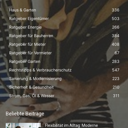
Haus & Garten
336
Ratgeber Eigentümer
503
Ratgeber Energie
266
Ratgeber für Bauherren
384
Ratgeber für Mieter
408
Ratgeber für Vermieter
67
Ratgeber Garten
283
Rechtstipps & Verbraucherschutz
547
Sanierung & Modernisierung
223
Sicherheit & Gesundheit
210
Strom, Gas, Öl & Wasser
311
Beliebte Beiträge
Flexibilität im Alltag: Moderne