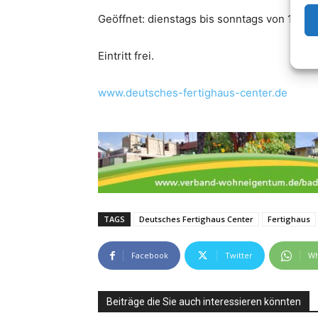
Geöffnet: dienstags bis sonntags von 10 bis
Eintritt frei.
www.deutsches-fertighaus-center.de
TAGS
Deutsches Fertighaus Center
Fertighaus
Facebook
Twitter
Wh
Beiträge die Sie auch interessieren könnten