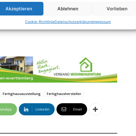
 17 Uhr
Akzeptieren
Ablehnen
Vorlieben
Cookie-Richtlinie
Datenschutzerklärung
impressum
Fertighausausstellung
Fertighaushersteller
atsApp
Linkedin
Email