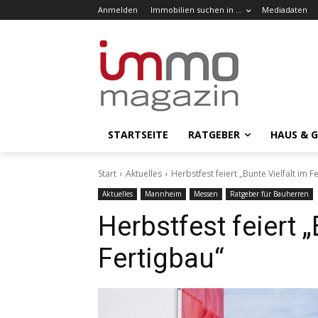
Anmelden
Immobilien suchen in …
Mediadaten
STARTSEITE
RATGEBER
HAUS & 
Start
Aktuelles
Herbstfest feiert „Bunte Vielfalt im F
Aktuelles
Mannheim
Messen
Ratgeber für Bauherren
Herbstfest feiert „
Fertigbau“