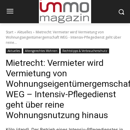
Start
Aktuelles
Mietrecht: Vermieter wird Vermietung von
Wohnungseigentümergemschaft WEG - Intensiv-Pflegedienst geht über
reine...
Aktuelles
Altersgerechtes Wohnen
Rechtstipps & Verbraucherschutz
Mietrecht: Vermieter wird
Vermietung von
Wohnungseigentümergemschaf
WEG – Intensiv-Pflegedienst
geht über reine
Wohnungsnutzung hinaus
Köln (dapd). Der Betrieb eines Intensiv-Pflegedienstes in