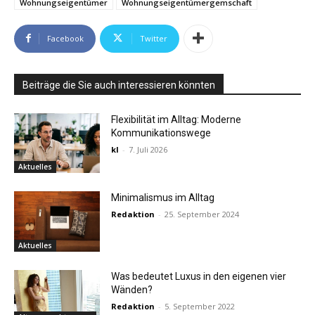
Wohnungseigentümer
Wohnungseigentümergemschaft
Facebook
Twitter
Beiträge die Sie auch interessieren könnten
Flexibilität im Alltag: Moderne
Kommunikationswege
kl
-
7. Juli 2026
Aktuelles
Minimalismus im Alltag
Redaktion
-
25. September 2024
Aktuelles
Was bedeutet Luxus in den eigenen vier
Wänden?
Redaktion
-
5. September 2022