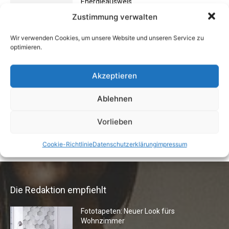
Energieausweis
13. Juni 2016
Zustimmung verwalten
Wir verwenden Cookies, um unsere Website und unseren Service zu
optimieren.
Schlechte Gerüche im Zuhause: Ursachen,
Gefahren & Beseitigung
31. Juli 2012
Akzeptieren
Ablehnen
Buchtipp: «Oliven»
13. Januar 2021
Vorlieben
Cookie-Richtlinie
Datenschutzerklärung
impressum
Die Redaktion empfiehlt
Fototapeten: Neuer Look fürs
Wohnzimmer