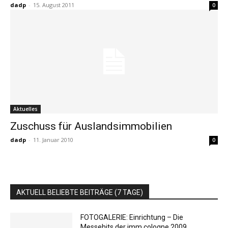
dadp
-
15. August 2011
0
Aktuelles
Zuschuss für Auslandsimmobilien
dadp
-
11. Januar 2010
0
AKTUELL BELIEBTE BEITRÄGE (7 TAGE)
FOTOGALERIE: Einrichtung – Die
Messehits der imm cologne 2009