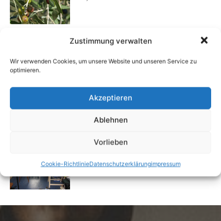
Zustimmung verwalten
Rechtstipp: Grundbucheinsicht nur bei
berechtigtem Interesse
Wir verwenden Cookies, um unsere Website und unseren Service zu
13. Oktober 2016
optimieren.
Flexibilität im Alltag: Moderne
Akzeptieren
Kommunikationswege
7. Juli 2026
Ablehnen
Vorlieben
Vermieter aufgepasst: Wenn Mieter ihre
Einrichtung zurücklassen
Cookie-Richtlinie
Datenschutzerklärung
impressum
24. April 2019