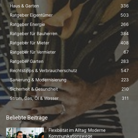
Haus & Garten
336
Ratgeber Eigentümer
503
Ratgeber Energie
266
Ratgeber für Bauherren
384
Ratgeber für Mieter
408
Ratgeber für Vermieter
67
Ratgeber Garten
283
Rechtstipps & Verbraucherschutz
547
Sanierung & Modernisierung
223
Sicherheit & Gesundheit
210
Strom, Gas, Öl & Wasser
311
Beliebte Beiträge
Flexibilität im Alltag: Moderne
Kommunikationswege