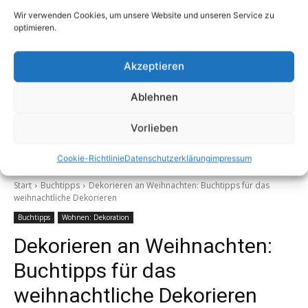
Wir verwenden Cookies, um unsere Website und unseren Service zu
optimieren.
Die richtigen Fenster für alle Geschmäcker
Akzeptieren
13. September 2024
Ablehnen
Vorlieben
Mehr laden
Cookie-Richtlinie
Datenschutzerklärung
impressum