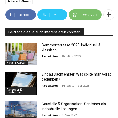
Scherenbühnen
Facebook
Twitter
WhatsApp
Beiträge die Sie auch interessieren könnten
Sommerterrasse 2025: Individuell &
klassisch
Redaktion
-
29. März 2025
Haus & Garten
Einbau Dachfenster: Was sollte man vorab
bedenken?
Redaktion
-
14. September 2023
Ratgeber für
Bauherren
Baustelle & Organisation: Container als
individuelle Lösungen
Redaktion
-
3. Mai 2022