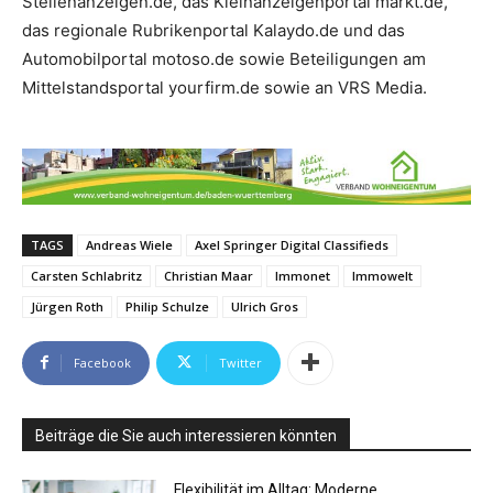
Stellenanzeigen.de, das Kleinanzeigenportal markt.de,
das regionale Rubrikenportal Kalaydo.de und das
Automobilportal motoso.de sowie Beteiligungen am
Mittelstandsportal yourfirm.de sowie an VRS Media.
TAGS
Andreas Wiele
Axel Springer Digital Classifieds
Carsten Schlabritz
Christian Maar
Immonet
Immowelt
Jürgen Roth
Philip Schulze
Ulrich Gros
Facebook
Twitter
Beiträge die Sie auch interessieren könnten
Flexibilität im Alltag: Moderne