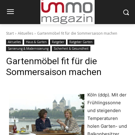
Start
Aktuelles
Gartenmöbel fit für die Sommersaison machen
Aktuelles
Haus & Garten
Ratgeber
Ratgeber Garten
Sanierung & Modernisierung
Sicherheit & Gesundheit
Gartenmöbel fit für die
Sommersaison machen
Köln (ddp). Mit der
Frühlingssonne
und steigenden
Temperaturen
holen Garten- und
Balkonbesitzer