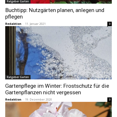
Ratgeber Garten
Buchtipp: Nutzgärten planen, anlegen und
pflegen
Redaktion
-
11. Januar 2021
0
Ratgeber Garten
Gartenpflege im Winter: Frostschutz für die
Gartenpflanzen nicht vergessen
Redaktion
-
19. Dezember 2020
0