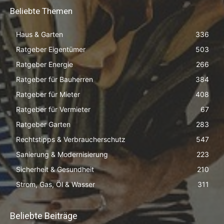
Beliebte Themen
Haus & Garten
336
Ratgeber Eigentümer
503
Ratgeber Energie
266
Ratgeber für Bauherren
384
Ratgeber für Mieter
408
Ratgeber für Vermieter
67
Ratgeber Garten
283
Rechtstipps & Verbraucherschutz
547
Sanierung & Modernisierung
223
Sicherheit & Gesundheit
210
Strom, Gas, Öl & Wasser
311
Beliebte Beiträge