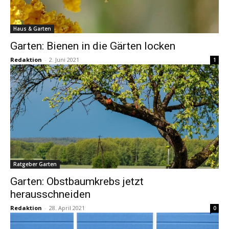
Haus & Garten
Garten: Bienen in die Gärten locken
Redaktion
-
2. Juni 2021
1
Ratgeber Garten
Garten: Obstbaumkrebs jetzt
herausschneiden
Redaktion
-
28. April 2021
0