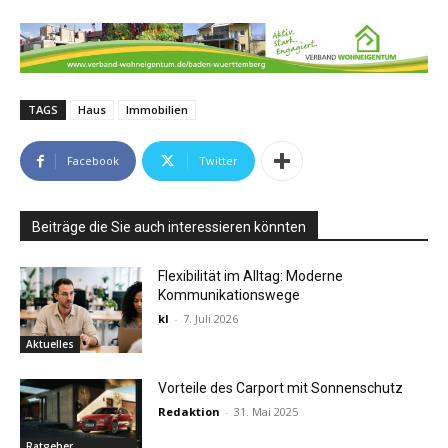
TAGS
Haus
Immobilien
Facebook
Twitter
Beiträge die Sie auch interessieren könnten
Flexibilität im Alltag: Moderne
Kommunikationswege
kl
-
7. Juli 2026
Aktuelles
Vorteile des Carport mit Sonnenschutz
Redaktion
-
31. Mai 2025
Ratgeber