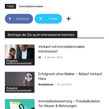
TAGS
Immobilienmakler
Facebook
Twitter
Beiträge die Sie auch interessieren könnten
Verkauf mit Immobilienmakler
lohnenswert
kl
-
9. Januar 2025
Ratgeber
Immobilienverkäufer
Erfolgreich ohne Makler – Ablauf Verkauf
Haus
Redaktion
-
18. Juli 2023
Ratgeber
Immobilienverkäufer
Immobilienbewertung – Preiskalkulation
für Häuser & Wohnungen