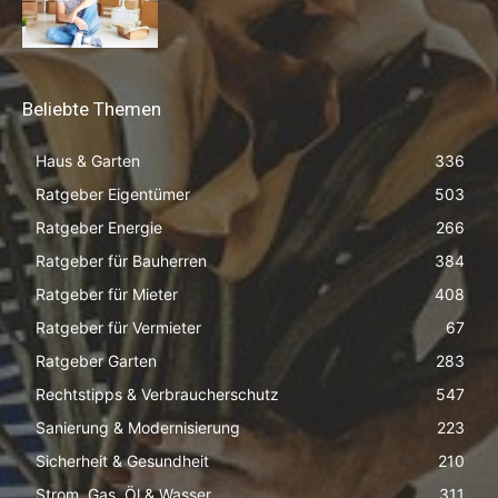
Beliebte Themen
Haus & Garten
336
Ratgeber Eigentümer
503
Ratgeber Energie
266
Ratgeber für Bauherren
384
Ratgeber für Mieter
408
Ratgeber für Vermieter
67
Ratgeber Garten
283
Rechtstipps & Verbraucherschutz
547
Sanierung & Modernisierung
223
Sicherheit & Gesundheit
210
Strom, Gas, Öl & Wasser
311