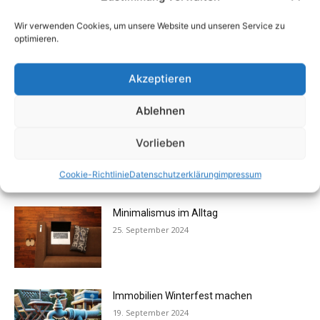
Wir verwenden Cookies, um unsere Website und unseren Service zu
optimieren.
Verkauf mit Immobilienmakler
lohnenswert
Akzeptieren
9. Januar 2025
Ablehnen
Altersgerechtes Wohnen schon heute
Vorlieben
planen und von Anfang an nutzen
31. Dezember 2024
Cookie-Richtlinie
Datenschutzerklärung
impressum
Minimalismus im Alltag
25. September 2024
Immobilien Winterfest machen
19. September 2024