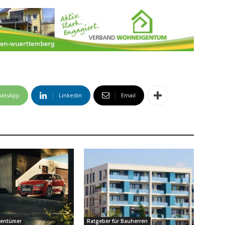
atsApp
Linkedin
Email
gentümer
Ratgeber für Bauherren