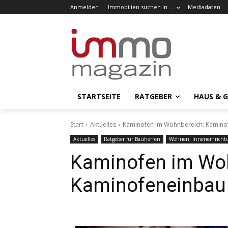
Anmelden
Immobilien suchen in …
Mediadaten
STARTSEITE
RATGEBER
HAUS & 
Start
Aktuelles
Kaminofen im Wohnbereich: Kamin
Aktuelles
Ratgeber für Bauherren
Wohnen: Inneneinricht
Kaminofen im Wo
Kaminofeneinbau