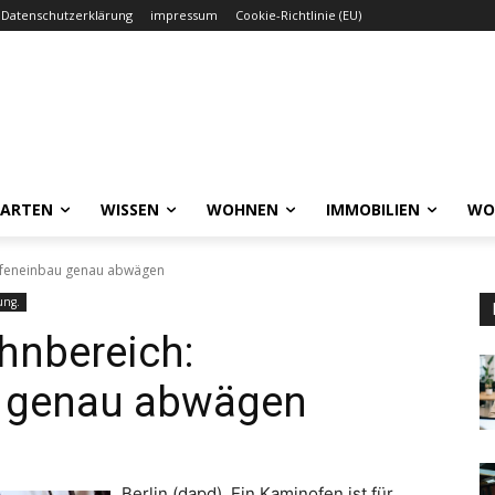
Datenschutzerklärung
impressum
Cookie-Richtlinie (EU)
GARTEN
WISSEN
WOHNEN
IMMOBILIEN
WO
ofeneinbau genau abwägen
ung.
hnbereich:
 genau abwägen
Berlin (dapd). Ein Kaminofen ist für