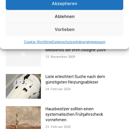
Akzeptieren
Ablehnen
Vorlieben
AKTUELL BELIEBTE BEITRÄGE (7 TAGE)
Cookie-Richtlinie
Datenschutzerklärung
impressum
FOTOGALERIE: Einrichtung – Die
Messehits der imm cologne 2009
13. November 2009
Liste erleichtert Suche nach dem
günstigsten Heizungsableser
24. Februar 2020
Hausbesitzer sollten einen
systematischen Frühjahrscheck
vornehmen
25. Februar 2020