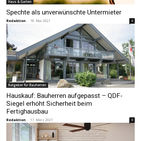
Haus & Garten
Spechte als unverwünschte Untermieter
Redaktion
-
18. Mai 2021
0
Ratgeber für Bauherren
Hauskauf: Bauherren aufgepasst – QDF-
Siegel erhöht Sicherheit beim
Fertighausbau
Redaktion
-
17. März 2021
0