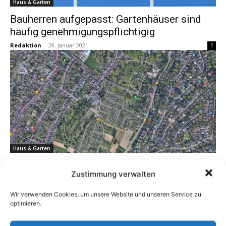
Haus & Garten
Bauherren aufgepasst: Gartenhäuser sind
häufig genehmigungspflichtigig
Redaktion
-
28. Januar 2021
1
Haus & Garten
Behörden mit Google gegen Schwarzbau
Zustimmung verwalten
Redaktion
-
27. Januar 2021
0
Wir verwenden Cookies, um unsere Website und unseren Service zu
optimieren.
1
2
3