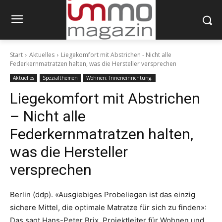
Start
Aktuelles
Liegekomfort mit Abstrichen - Nicht alle
Federkernmatratzen halten, was die Hersteller versprechen
Aktuelles
Spezialthemen
Wohnen: Inneneinrichtung.
Liegekomfort mit Abstrichen
– Nicht alle
Federkernmatratzen halten,
was die Hersteller
versprechen
Berlin (ddp). «Ausgiebiges Probeliegen ist das einzig
sichere Mittel, die optimale Matratze für sich zu finden»:
Das sagt Hans-Peter Brix, Projektleiter für Wohnen und