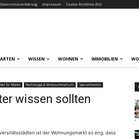
Datenschutzerklärung
impressum
Cookie-Richtlinie (EU)
GARTEN
WISSEN
WOHNEN
IMMOBILIEN
WO
ber für Mieter
Rechtstipps & Verbraucherschutz
Spezialthemen
er wissen sollten
iversitätsstädten ist der Wohnungsmarkt so eng, dass