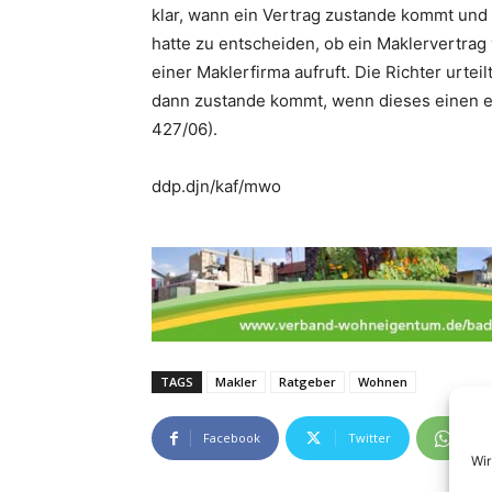
klar, wann ein Vertrag zustande kommt un
hatte zu entscheiden, ob ein Maklervertrag 
einer Maklerfirma aufruft. Die Richter urtei
dann zustande kommt, wenn dieses einen ei
427/06).
ddp.djn/kaf/mwo
TAGS
Makler
Ratgeber
Wohnen
Facebook
Twitter
Wh
Wir