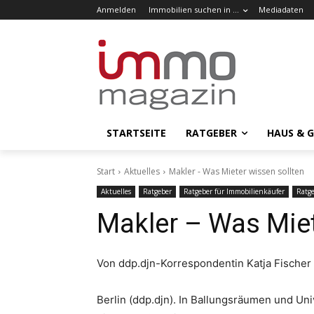
Anmelden
Immobilien suchen in …
Mediadaten
STARTSEITE
RATGEBER
HAUS & 
Start
Aktuelles
Makler - Was Mieter wissen sollten
Aktuelles
Ratgeber
Ratgeber für Immobilienkäufer
Ratge
Makler – Was Miet
Von ddp.djn-Korrespondentin Katja Fischer
Berlin (ddp.djn). In Ballungsräumen und Un