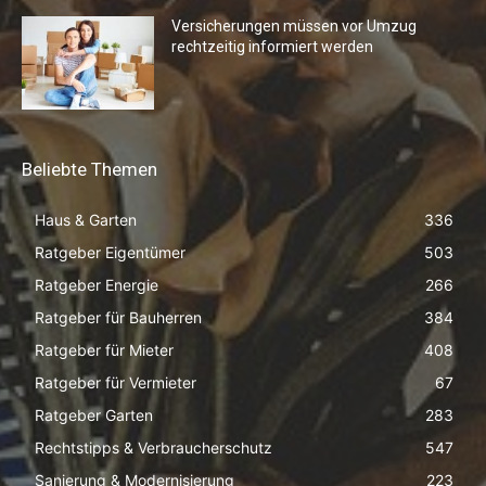
Versicherungen müssen vor Umzug
rechtzeitig informiert werden
Beliebte Themen
Haus & Garten
336
Ratgeber Eigentümer
503
Ratgeber Energie
266
Ratgeber für Bauherren
384
Ratgeber für Mieter
408
Ratgeber für Vermieter
67
Ratgeber Garten
283
Rechtstipps & Verbraucherschutz
547
Sanierung & Modernisierung
223