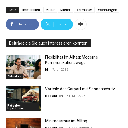
TAGS
Immobilien
Miete
Mieter
Vermieter
Wohnungen
Facebook
Twitter
Beiträge die Sie auch interessieren könnten
Flexibilität im Alltag: Moderne
Kommunikationswege
kl
-
7. Juli 2026
Aktuelles
Vorteile des Carport mit Sonnenschutz
Redaktion
-
31. Mai 2025
Ratgeber
Eigentümer
Minimalismus im Alltag
Redaktion
-
25. September 2024