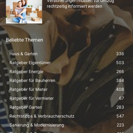
Versicherungen müssen vor Umzug
rechtzeitig informiert werden
Beliebte Themen
Haus & Garten
336
Ratgeber Eigentümer
503
Ratgeber Energie
266
Ratgeber für Bauherren
384
Ratgeber für Mieter
408
Ratgeber für Vermieter
67
Ratgeber Garten
283
Rechtstipps & Verbraucherschutz
547
Sanierung & Modernisierung
223