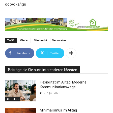
ddp/dka/jgu
TAGS
Mieter
Mietrecht
Vermieter
Facebook
Twitter
Beiträge die Sie auch interessieren könnten
Flexibilität im Alltag: Moderne
Kommunikationswege
kl
-
7. Juli 2026
Aktuelles
Minimalismus im Alltag