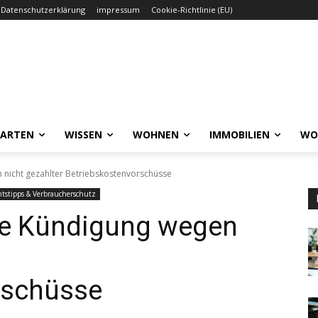
Datenschutzerklärung
impressum
Cookie-Richtlinie (EU)
GARTEN
WISSEN
WOHNEN
IMMOBILIEN
WO
n nicht gezahlter Betriebskostenvorschüsse
tstipps & Verbraucherschutz
ose Kündigung wegen
rschüsse