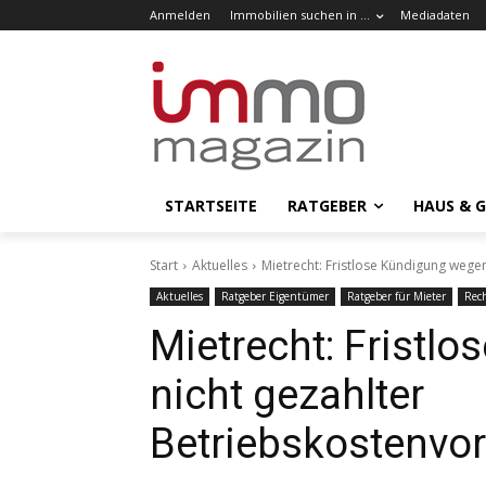
Anmelden
Immobilien suchen in …
Mediadaten
STARTSEITE
RATGEBER
HAUS & 
Start
Aktuelles
Mietrecht: Fristlose Kündigung wege
Aktuelles
Ratgeber Eigentümer
Ratgeber für Mieter
Rech
Mietrecht: Fristl
nicht gezahlter
Betriebskostenvo