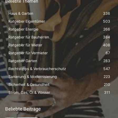
Beliebte Themen
Haus & Garten
336
Ratgeber Eigentümer
503
Ratgeber Energie
266
Ratgeber für Bauherren
384
Ratgeber für Mieter
408
Ratgeber für Vermieter
67
Ratgeber Garten
283
Rechtstipps & Verbraucherschutz
547
Sanierung & Modernisierung
223
Sicherheit & Gesundheit
210
Strom, Gas, Öl & Wasser
311
Beliebte Beiträge