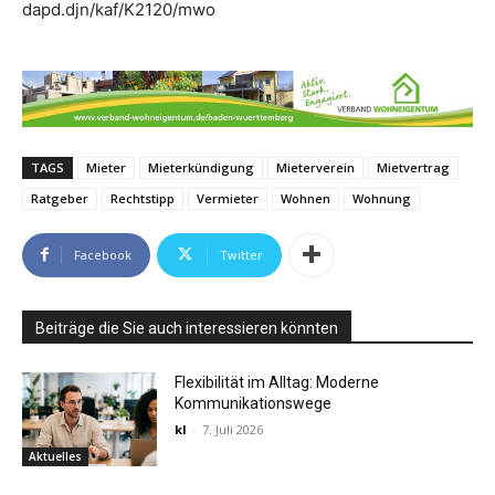
dapd.djn/kaf/K2120/mwo
TAGS
Mieter
Mieterkündigung
Mieterverein
Mietvertrag
Ratgeber
Rechtstipp
Vermieter
Wohnen
Wohnung
Facebook
Twitter
Beiträge die Sie auch interessieren könnten
Flexibilität im Alltag: Moderne
Kommunikationswege
kl
-
7. Juli 2026
Aktuelles