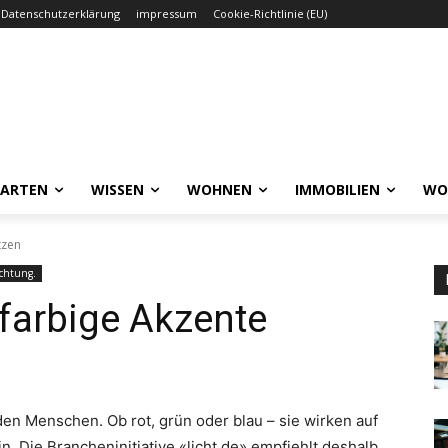
Datenschutzerklärung
impressum
Cookie-Richtlinie (EU)
GARTEN
WISSEN
WOHNEN
IMMOBILIEN
WO
tzen
chtung.
farbige Akzente
den Menschen. Ob rot, grün oder blau – sie wirken auf
 Die Brancheninitiative «licht.de» empfiehlt deshalb,