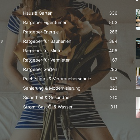
Haus & Garten
336
Ratgeber Eigentümer
503
Ratgeber Energie
266
Ratgeber für Bauherren
384
rs
Ratgeber für Mieter
408
Ratgeber für Vermieter
67
Ratgeber Garten
283
Rechtstipps & Verbraucherschutz
547
Sanierung & Modernisierung
223
Sicherheit & Gesundheit
210
Strom, Gas, Öl & Wasser
311