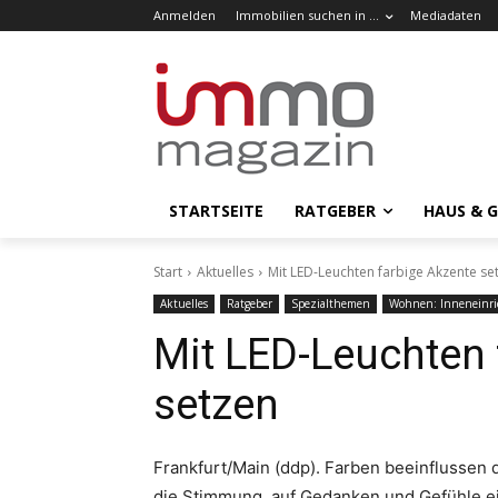
Anmelden
Immobilien suchen in …
Mediadaten
STARTSEITE
RATGEBER
HAUS & 
Start
Aktuelles
Mit LED-Leuchten farbige Akzente se
Aktuelles
Ratgeber
Spezialthemen
Wohnen: Inneneinri
Mit LED-Leuchten 
setzen
Frankfurt/Main (ddp). Farben beeinflussen 
die Stimmung, auf Gedanken und Gefühle ein.