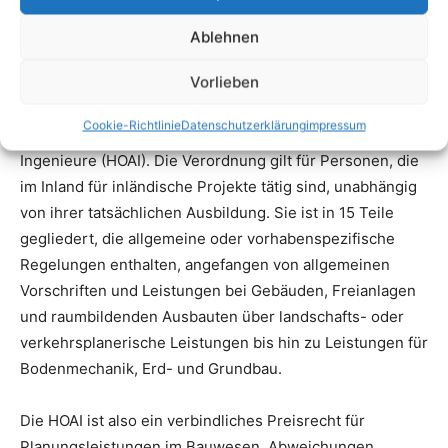
Der vom Bauherrn beauftragte Architekt fungiert als
Mittler zwischen diesem und den einzelnen Fachleuten.
Ablehnen
Eine entspannte Vorstellung, die selbstverständlich die
Vorlieben
Frage nach den anfallenden Kosten beziehungsweise
dem Honorar des Architekten aufwirft. Dieses errechnet
Cookie-Richtlinie
Datenschutzerklärung
impressum
sich aus der Honorarordnung für Architekten und
Ingenieure (HOAI). Die Verordnung gilt für Personen, die
im Inland für inländische Projekte tätig sind, unabhängig
von ihrer tatsächlichen Ausbildung. Sie ist in 15 Teile
gegliedert, die allgemeine oder vorhabenspezifische
Regelungen enthalten, angefangen von allgemeinen
Vorschriften und Leistungen bei Gebäuden, Freianlagen
und raumbildenden Ausbauten über landschafts- oder
verkehrsplanerische Leistungen bis hin zu Leistungen für
Bodenmechanik, Erd- und Grundbau.
Die HOAI ist also ein verbindliches Preisrecht für
Planungsleistungen im Bauwesen. Abweichungen