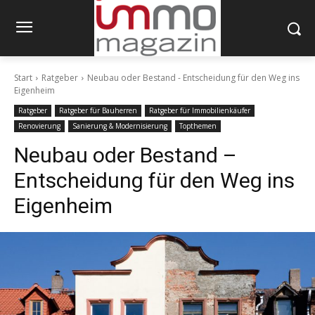
Start
Ratgeber
Neubau oder Bestand - Entscheidung für den Weg ins
Eigenheim
Ratgeber
Ratgeber für Bauherren
Ratgeber für Immobilienkäufer
Renovierung
Sanierung & Modernisierung
Topthemen
Neubau oder Bestand –
Entscheidung für den Weg ins
Eigenheim