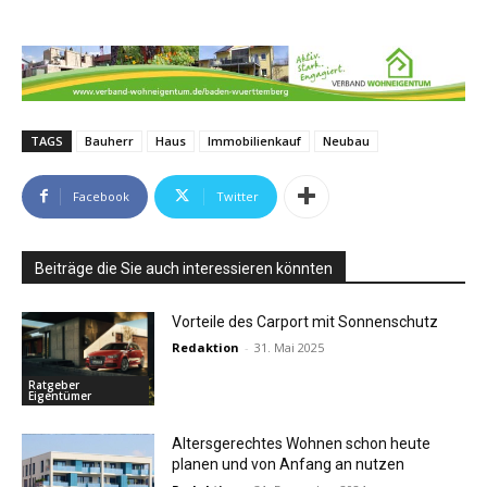
TAGS
Bauherr
Haus
Immobilienkauf
Neubau
Facebook
Twitter
Beiträge die Sie auch interessieren könnten
Vorteile des Carport mit Sonnenschutz
Redaktion
-
31. Mai 2025
Ratgeber
Eigentümer
Altersgerechtes Wohnen schon heute
planen und von Anfang an nutzen