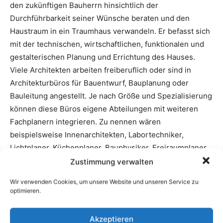
den zukünftigen Bauherrn hinsichtlich der
Durchführbarkeit seiner Wünsche beraten und den
Haustraum in ein Traumhaus verwandeln. Er befasst sich
mit der technischen, wirtschaftlichen, funktionalen und
gestalterischen Planung und Errichtung des Hauses.
Viele Architekten arbeiten freiberuflich oder sind in
Architekturbüros für Bauentwurf, Bauplanung oder
Bauleitung angestellt. Je nach Größe und Spezialisierung
können diese Büros eigene Abteilungen mit weiteren
Fachplanern integrieren. Zu nennen wären
beispielsweise Innenarchitekten, Labortechniker,
Lichtplaner, Küchenplaner, Bauphysiker, Freiraumplaner
oder auch Spezialisten für Modellbau, Visualisierung
Zustimmung verwalten
oder Public Relation. Immer mehr Architekten sind
Wir verwenden Cookies, um unsere Website und unseren Service zu
zudem gewerblich tätig oder nehmen Funktionen als
optimieren.
Gutachter oder Berater wahr.
Akzeptieren