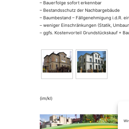
– Bauerfolge sofort erkennbar
– Bestandsschutz der Nachbargebäude
– Baumbestand – Fällgenehmigung i.d.R. ei
– weniger Einschränkungen (Statik, Umbau
– ggfs. Kostenvorteil Grundstückskauf + B
(im/kl)
Wir