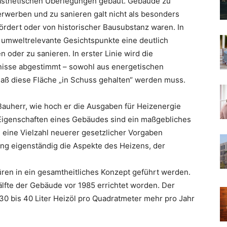
ästhetischen Überlegungen gebaut. Gebäude zu
erwerben und zu sanieren galt nicht als besonders
ördert oder von historischer Bausubstanz waren. In
 umweltrelevante Gesichtspunkte eine deutlich
 oder zu sanieren. In erster Linie wird die
fnisse abgestimmt – sowohl aus energetischen
aß diese Fläche „in Schuss gehalten“ werden muss.
 Bauherr, wie hoch er die Ausgaben für Heizenergie
Eigenschaften eines Gebäudes sind ein maßgebliches
eine Vielzahl neuerer gesetzlicher Vorgaben
ng eigenständig die Aspekte des Heizens, der
Türen in ein gesamtheitliches Konzept geführt werden.
lfte der Gebäude vor 1985 errichtet worden. Der
 30 bis 40 Liter Heizöl pro Quadratmeter mehr pro Jahr