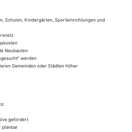
en, Schulen, Kindergärten, Sporteinrichtungen und
hrsnetz
ngskosten
nde Neubauten
usgesucht” werden
ößeren Gemeinden oder Städten höher
nz
tive gefordert
 planbar