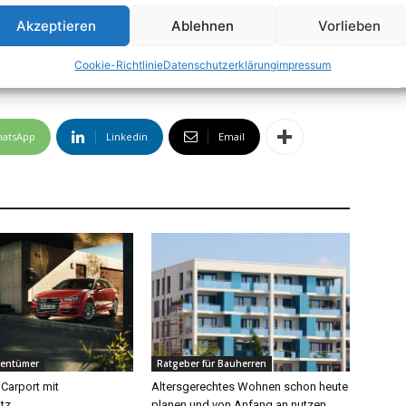
Akzeptieren
Ablehnen
Vorlieben
Cookie-Richtlinie
Datenschutzerklärung
impressum
fizientes Bauen
energieeffizientes Sanieren
Energieeffizienz
atsApp
Linkedin
Email
gentümer
Ratgeber für Bauherren
 Carport mit
Altersgerechtes Wohnen schon heute
tz
planen und von Anfang an nutzen