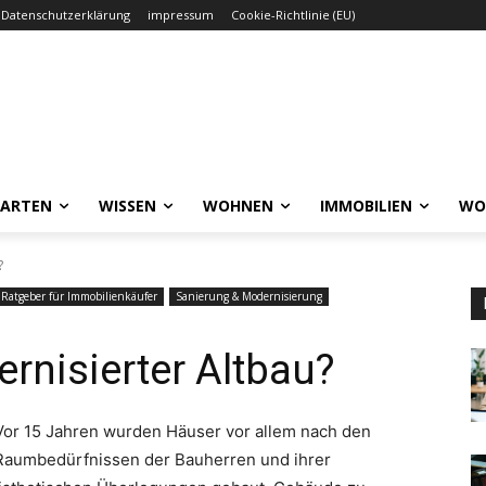
Datenschutzerklärung
impressum
Cookie-Richtlinie (EU)
GARTEN
WISSEN
WOHNEN
IMMOBILIEN
WO
?
Ratgeber für Immobilienkäufer
Sanierung & Modernisierung
nisierter Altbau?
Vor 15 Jahren wurden Häuser vor allem nach den
Raumbedürfnissen der Bauherren und ihrer