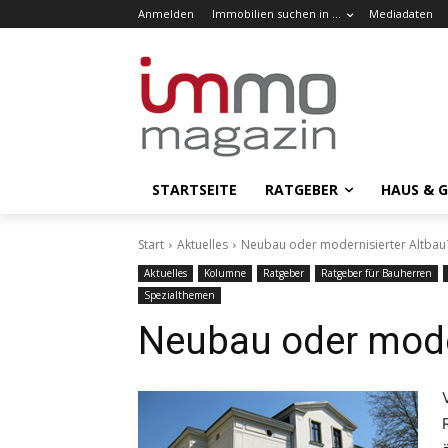
Anmelden
Immobilien suchen in …
Mediadaten
STARTSEITE
RATGEBER
HAUS & 
Start
Aktuelles
Neubau oder modernisierter Altbau
Aktuelles
Kolumne
Ratgeber
Ratgeber für Bauherren
Spezialthemen
Neubau oder moder