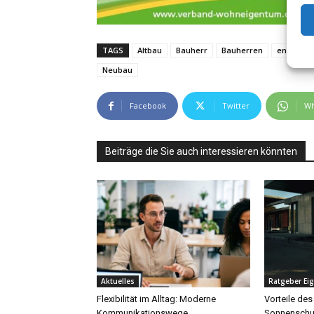
TAGS
Altbau
Bauherr
Bauherren
energieef
Neubau
Facebook
Twitter
Wh
Beiträge die Sie auch interessieren könnten
Aktuelles
Ratgeber Ei
Flexibilität im Alltag: Moderne
Vorteile des
Kommunikationswege
Sonnenschu