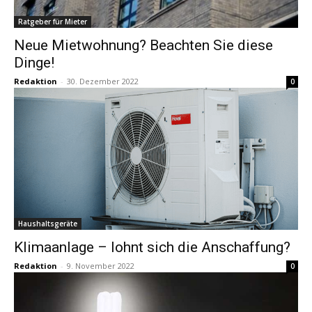
Ratgeber für Mieter
Neue Mietwohnung? Beachten Sie diese
Dinge!
Redaktion
-
30. Dezember 2022
0
Haushaltsgeräte
Klimaanlage – lohnt sich die Anschaffung?
Redaktion
-
9. November 2022
0