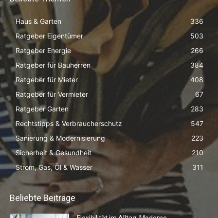
Haus & Garten
336
Ratgeber Eigentümer
503
Ratgeber Energie
266
Ratgeber für Bauherren
384
Ratgeber für Mieter
408
Ratgeber für Vermieter
67
Ratgeber Garten
283
Rechtstipps & Verbraucherschutz
547
Sanierung & Modernisierung
223
Sicherheit & Gesundheit
210
Strom, Gas, Öl & Wasser
311
Beliebte Beiträge
Flexibilität im Alltag: Moderne