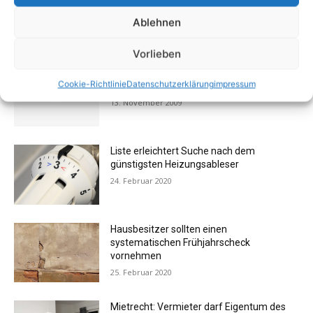
Ablehnen
AKTUELL BELIEBTE BEITRÄGE (7 TAGE)
Vorlieben
FOTOGALERIE: Einrichtung – Die
Cookie-Richtlinie
Datenschutzerklärung
impressum
Messehits der imm cologne 2009
13. November 2009
Liste erleichtert Suche nach dem
günstigsten Heizungsableser
24. Februar 2020
Hausbesitzer sollten einen
systematischen Frühjahrscheck
vornehmen
25. Februar 2020
Mietrecht: Vermieter darf Eigentum des