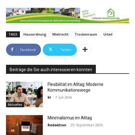
TAGS
Hausordnung
Mietrecht
Trockenraum
Urteil
Facebook
Twitter
Beiträge die Sie auch interessieren könnten
Flexibilität im Alltag: Moderne
Kommunikationswege
kl
-
7. Juli 2026
Aktuelles
Minimalismus im Alltag
Redaktion
-
25. September 2024