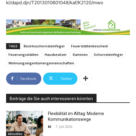
kl/dapd.djn/T2013010601048/kaf/K2120/mwo
TAGS
Bezirksschornsteinfeger
Feuerstättenbescheid
Feuerungsstätten
Hausbesitzer
Kaminen
Schornsteinfeger
Wohnungseigentümergemeinschaften
Facebook
Twitter
Beiträge die Sie auch interessieren könnten
Flexibilität im Alltag: Moderne
Kommunikationswege
kl
-
7. Juli 2026
Aktuelles