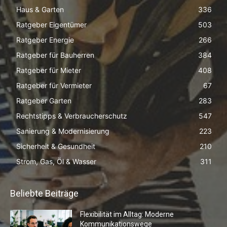
Haus & Garten
336
Ratgeber Eigentümer
503
Ratgeber Energie
266
Ratgeber für Bauherren
384
Ratgeber für Mieter
408
Ratgeber für Vermieter
67
Ratgeber Garten
283
Rechtstipps & Verbraucherschutz
547
Sanierung & Modernisierung
223
Sicherheit & Gesundheit
210
Strom, Gas, Öl & Wasser
311
Beliebte Beiträge
Flexibilität im Alltag: Moderne
Kommunikationswege