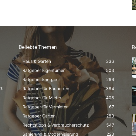
Beliebte Themen
B
Haus & Garten
336
Ratgeber Eigentümer
503
Ratgeber Energie
266
Ratgeber für Bauherren
384
rs
Ratgeber für Mieter
408
Ratgeber für Vermieter
67
Ratgeber Garten
283
Rechtstipps & Verbraucherschutz
547
Sanierung & Modernisierung
223