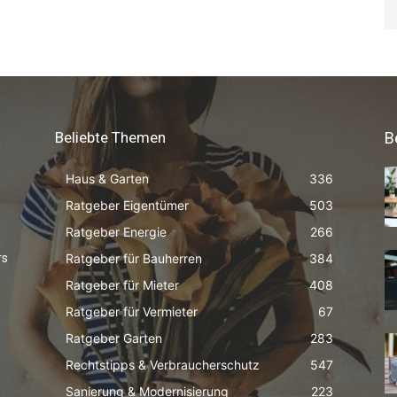
Beliebte Themen
B
Haus & Garten
336
Ratgeber Eigentümer
503
Ratgeber Energie
266
Ratgeber für Bauherren
384
rs
Ratgeber für Mieter
408
Ratgeber für Vermieter
67
Ratgeber Garten
283
Rechtstipps & Verbraucherschutz
547
Sanierung & Modernisierung
223