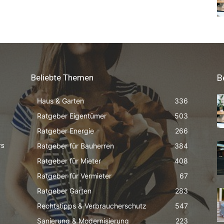
Beliebte Themen
B
Haus & Garten
336
Ratgeber Eigentümer
503
Ratgeber Energie
266
Ratgeber für Bauherren
384
rs
Ratgeber für Mieter
408
Ratgeber für Vermieter
67
Ratgeber Garten
283
Rechtstipps & Verbraucherschutz
547
Sanierung & Modernisierung
223