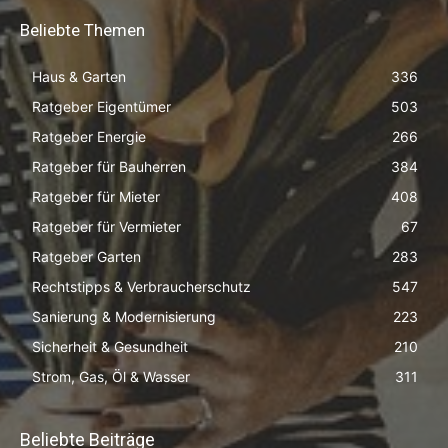
Beliebte Themen
Haus & Garten
336
Ratgeber Eigentümer
503
Ratgeber Energie
266
Ratgeber für Bauherren
384
Ratgeber für Mieter
408
Ratgeber für Vermieter
67
Ratgeber Garten
283
Rechtstipps & Verbraucherschutz
547
Sanierung & Modernisierung
223
Sicherheit & Gesundheit
210
Strom, Gas, Öl & Wasser
311
Beliebte Beiträge