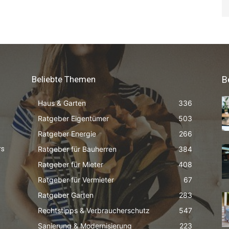
Beliebte Themen
B
Haus & Garten
336
Ratgeber Eigentümer
503
Ratgeber Energie
266
Ratgeber für Bauherren
384
rs
Ratgeber für Mieter
408
Ratgeber für Vermieter
67
Ratgeber Garten
283
Rechtstipps & Verbraucherschutz
547
Sanierung & Modernisierung
223