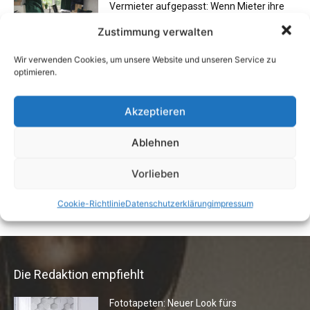
Vermieter aufgepasst: Wenn Mieter ihre
Einrichtung zurücklassen
Zustimmung verwalten
24. April 2019
Wir verwenden Cookies, um unsere Website und unseren Service zu
optimieren.
Buchtipp: «Oliven»
13. Januar 2021
Akzeptieren
Ablehnen
Flexibilität im Alltag: Moderne
Vorlieben
Kommunikationswege
7. Juli 2026
Cookie-Richtlinie
Datenschutzerklärung
impressum
Die Redaktion empfiehlt
Fototapeten: Neuer Look fürs