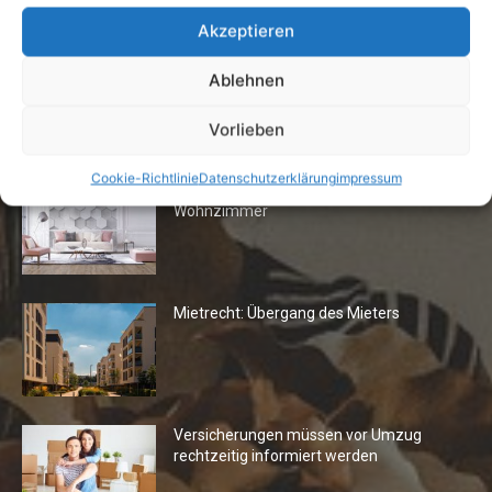
7. Juli 2026
Akzeptieren
Ablehnen
Vorlieben
Die Redaktion empfiehlt
Cookie-Richtlinie
Datenschutzerklärung
impressum
Fototapeten: Neuer Look fürs
Wohnzimmer
Mietrecht: Übergang des Mieters
Versicherungen müssen vor Umzug
rechtzeitig informiert werden