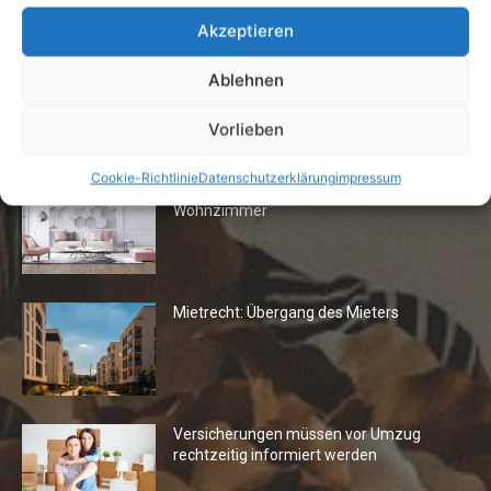
24. April 2019
Akzeptieren
Ablehnen
Vorlieben
Die Redaktion empfiehlt
Cookie-Richtlinie
Datenschutzerklärung
impressum
Fototapeten: Neuer Look fürs
Wohnzimmer
Mietrecht: Übergang des Mieters
Versicherungen müssen vor Umzug
rechtzeitig informiert werden