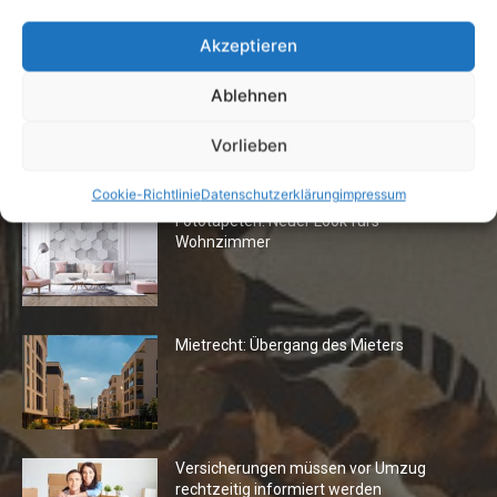
Einrichtung zurücklassen
24. April 2019
Akzeptieren
Ablehnen
Vorlieben
Die Redaktion empfiehlt
Cookie-Richtlinie
Datenschutzerklärung
impressum
Fototapeten: Neuer Look fürs
Wohnzimmer
Mietrecht: Übergang des Mieters
Versicherungen müssen vor Umzug
rechtzeitig informiert werden