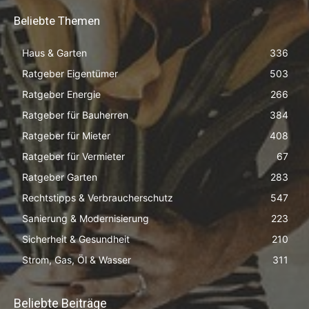
Beliebte Themen
Haus & Garten
336
Ratgeber Eigentümer
503
Ratgeber Energie
266
Ratgeber für Bauherren
384
Ratgeber für Mieter
408
Ratgeber für Vermieter
67
Ratgeber Garten
283
Rechtstipps & Verbraucherschutz
547
Sanierung & Modernisierung
223
Sicherheit & Gesundheit
210
Strom, Gas, Öl & Wasser
311
Beliebte Beiträge