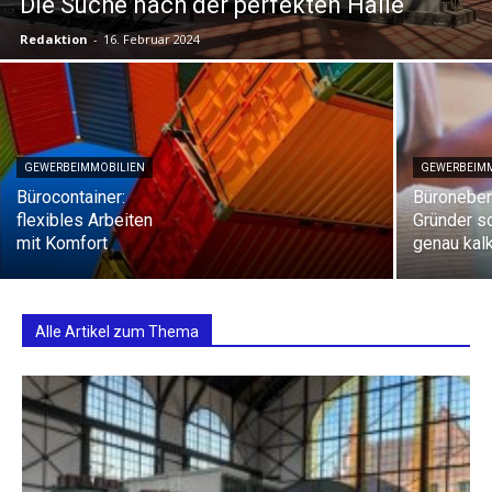
Die Suche nach der perfekten Halle
Redaktion
-
16. Februar 2024
GEWERBEIMMOBILIEN
GEWERBEIM
Bürocontainer:
Büronebe
flexibles Arbeiten
Gründer so
mit Komfort
genau kalk
Alle Artikel zum Thema