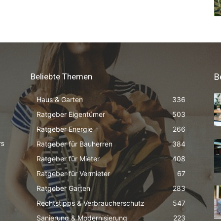
Beliebte Themen
B
Haus & Garten
336
Ratgeber Eigentümer
503
Ratgeber Energie
266
Ratgeber für Bauherren
384
rs
Ratgeber für Mieter
408
Ratgeber für Vermieter
67
Ratgeber Garten
283
Rechtstipps & Verbraucherschutz
547
Sanierung & Modernisierung
223