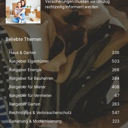
Versicherungen müssen vor Umzug
rechtzeitig informiert werden
Beliebte Themen
Haus & Garten
336
Ratgeber Eigentümer
503
Ratgeber Energie
266
Ratgeber für Bauherren
384
Ratgeber für Mieter
408
Ratgeber für Vermieter
67
Ratgeber Garten
283
Rechtstipps & Verbraucherschutz
547
Sanierung & Modernisierung
223