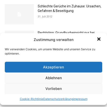
Schlechte Gerüche im Zuhause: Ursachen,
Gefahren & Beseitigung
31. Juli 2012
Rechtstipp: Grundbucheinsicht nur bei
berechtigtem Interesse
Zustimmung verwalten
13. Oktober 2016
Wir verwenden Cookies, um unsere Website und unseren Service zu
optimieren.
Buchtipp: «Oliven»
13. Januar 2021
Akzeptieren
Ablehnen
Vermieter aufgepasst: Wenn Mieter ihre
Vorlieben
Einrichtung zurücklassen
24. April 2019
Cookie-Richtlinie
Datenschutzerklärung
impressum