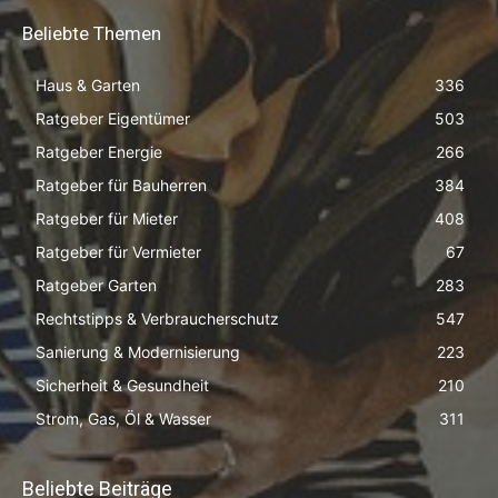
Beliebte Themen
Haus & Garten
336
Ratgeber Eigentümer
503
Ratgeber Energie
266
Ratgeber für Bauherren
384
Ratgeber für Mieter
408
Ratgeber für Vermieter
67
Ratgeber Garten
283
Rechtstipps & Verbraucherschutz
547
Sanierung & Modernisierung
223
Sicherheit & Gesundheit
210
Strom, Gas, Öl & Wasser
311
Beliebte Beiträge